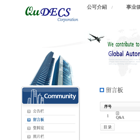
公可介紹
事业
/
序号
1
Q&A